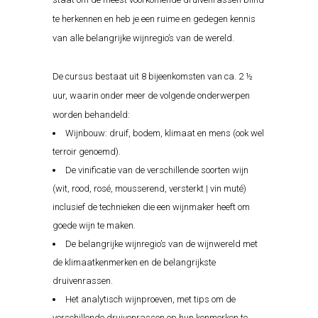
te herkennen en heb je een ruime en gedegen kennis
van alle belangrijke wijnregio’s van de wereld.
De cursus bestaat uit 8 bijeenkomsten van ca. 2 ½
uur, waarin onder meer de volgende onderwerpen
worden behandeld:
Wijnbouw: druif, bodem, klimaat en mens (ook wel
terroir genoemd).
De vinificatie van de verschillende soorten wijn
(wit, rood, rosé, mousserend, versterkt | vin muté)
inclusief de technieken die een wijnmaker heeft om
goede wijn te maken.
De belangrijke wijnregio’s van de wijnwereld met
de klimaatkenmerken en de belangrijkste
druivenrassen.
Het analytisch wijnproeven, met tips om de
verschillende druivenrassen op hun kenmerken te