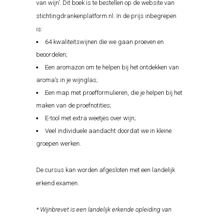
van wijn’. Dit boek is te bestellen op de website van
stichtingdrankenplatform.nl. In de prijs inbegrepen
is:
64 kwaliteitswijnen die we gaan proeven en
beoordelen;
Een aromazon om te helpen bij het ontdekken van
aroma’s in je wijnglas;
Een map met proefformulieren, die je helpen bij het
maken van de proefnotities;
E-tool met extra weetjes over wijn;
Veel individuele aandacht doordat we in kleine
groepen werken.
De cursus kan worden afgesloten met een landelijk
erkend examen.
* Wijnbrevet is een landelijk erkende opleiding van